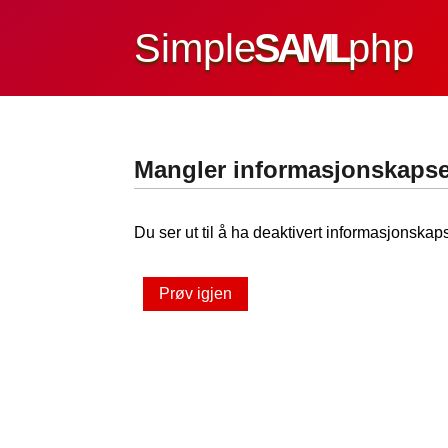
Simple
SAML
php
Mangler informasjonskapse
Du ser ut til å ha deaktivert informasjonskaps
Prøv igjen