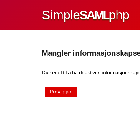
Simple
SAML
php
Mangler informasjonskapse
Du ser ut til å ha deaktivert informasjonskaps
Prøv igjen