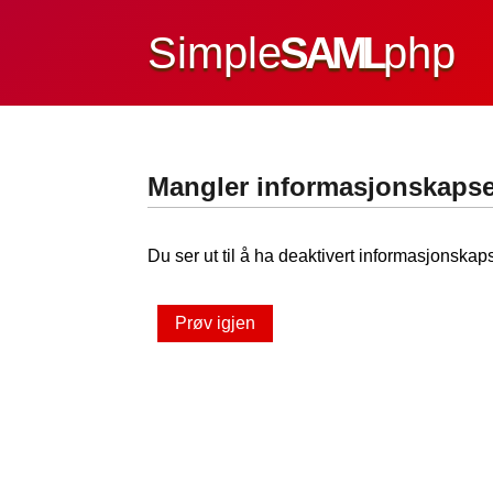
Simple
SAML
php
Mangler informasjonskapse
Du ser ut til å ha deaktivert informasjonskaps
Prøv igjen