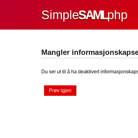
Simple
SAML
php
Mangler informasjonskapse
Du ser ut til å ha deaktivert informasjonskaps
Prøv igjen