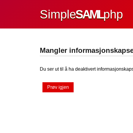
Simple
SAML
php
Mangler informasjonskapse
Du ser ut til å ha deaktivert informasjonskaps
Prøv igjen