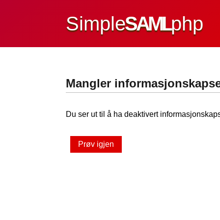
Simple
SAML
php
Mangler informasjonskapse
Du ser ut til å ha deaktivert informasjonskaps
Prøv igjen