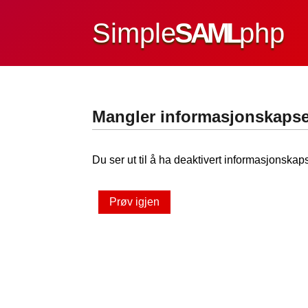
Simple
SAML
php
Mangler informasjonskapse
Du ser ut til å ha deaktivert informasjonskaps
Prøv igjen