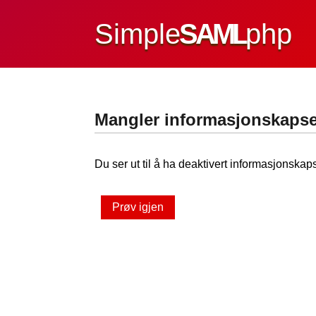
Simple
SAML
php
Mangler informasjonskapse
Du ser ut til å ha deaktivert informasjonskaps
Prøv igjen