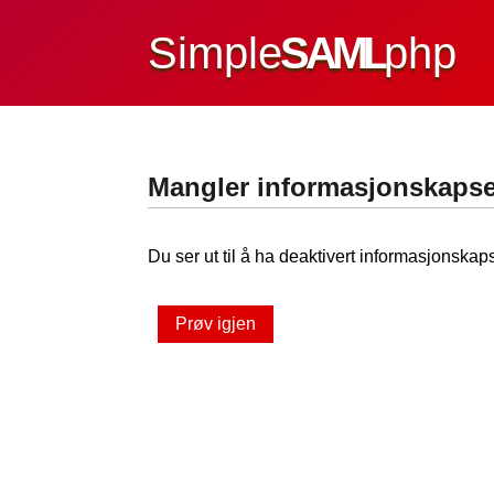
Simple
SAML
php
Mangler informasjonskapse
Du ser ut til å ha deaktivert informasjonskaps
Prøv igjen