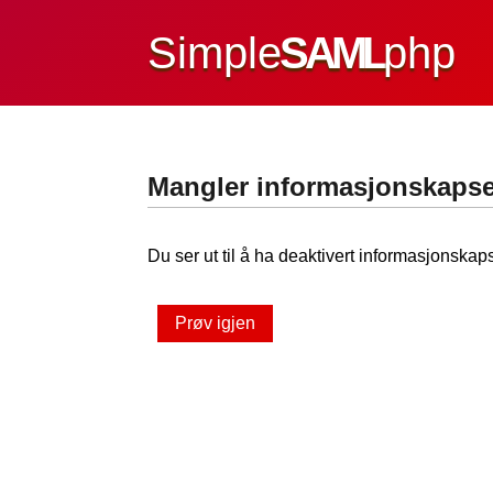
Simple
SAML
php
Mangler informasjonskapse
Du ser ut til å ha deaktivert informasjonskaps
Prøv igjen