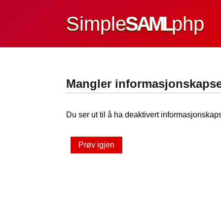
Simple
SAML
php
Mangler informasjonskapse
Du ser ut til å ha deaktivert informasjonskaps
Prøv igjen