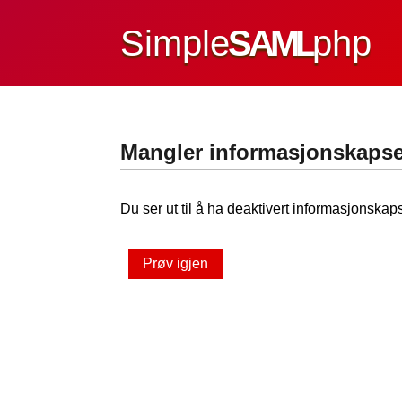
Simple
SAML
php
Mangler informasjonskapse
Du ser ut til å ha deaktivert informasjonskaps
Prøv igjen