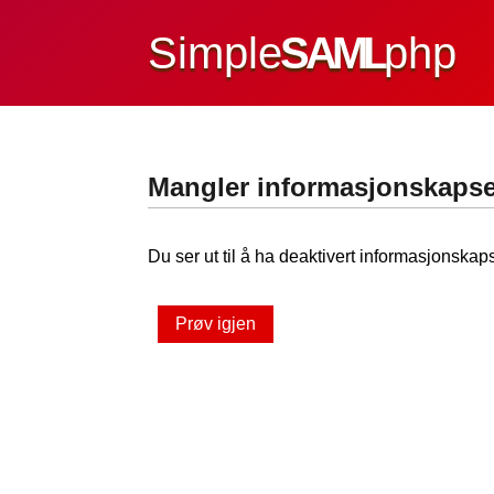
Simple
SAML
php
Mangler informasjonskapse
Du ser ut til å ha deaktivert informasjonskaps
Prøv igjen