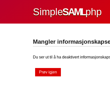
Simple
SAML
php
Mangler informasjonskapse
Du ser ut til å ha deaktivert informasjonskaps
Prøv igjen