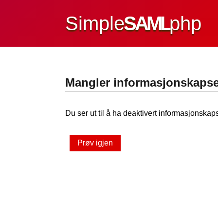
Simple
SAML
php
Mangler informasjonskapse
Du ser ut til å ha deaktivert informasjonskaps
Prøv igjen