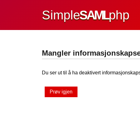
Simple
SAML
php
Mangler informasjonskapse
Du ser ut til å ha deaktivert informasjonskaps
Prøv igjen