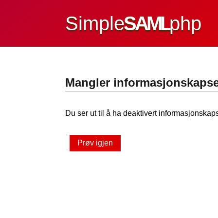
Simple
SAML
php
Mangler informasjonskapse
Du ser ut til å ha deaktivert informasjonskaps
Prøv igjen