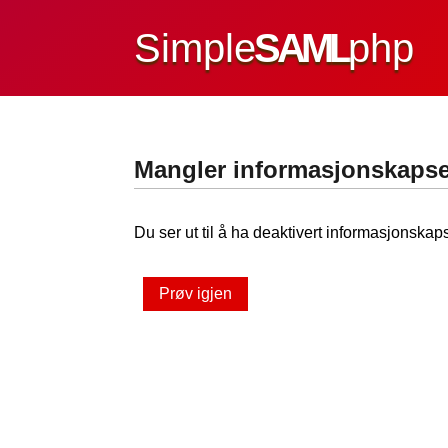
Simple
SAML
php
Mangler informasjonskapse
Du ser ut til å ha deaktivert informasjonskaps
Prøv igjen