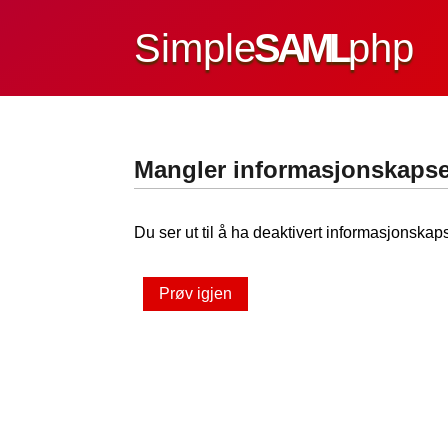
Simple
SAML
php
Mangler informasjonskapse
Du ser ut til å ha deaktivert informasjonskaps
Prøv igjen