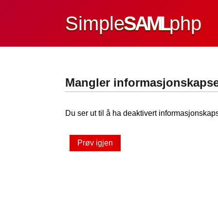
Simple
SAML
php
Mangler informasjonskapse
Du ser ut til å ha deaktivert informasjonskaps
Prøv igjen